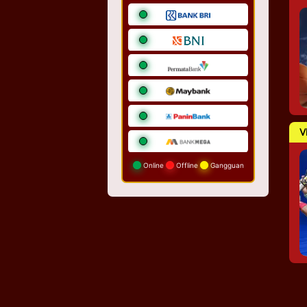
V
Online
Offline
Gangguan