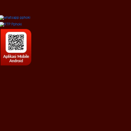
LINK ALTERNATIF