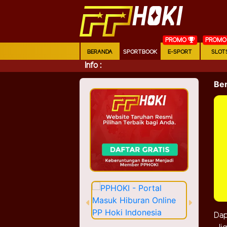
PROMO
PROM
BERANDA
SPORTBOOK
E-SPORT
SLOT
Info :
Be
Dap