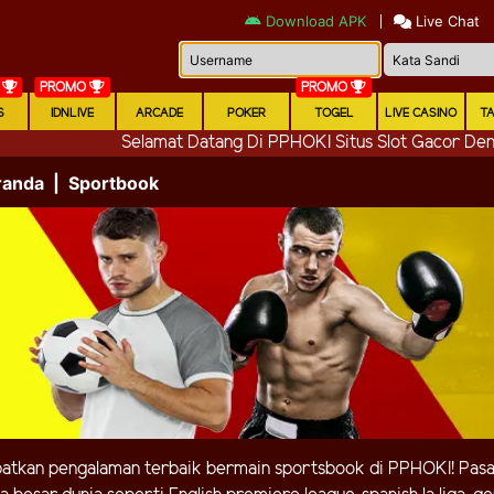
Download APK
Live Chat
O
PROMO
PROMO
S
IDNLIVE
ARCADE
POKER
TOGEL
LIVE CASINO
T
Selamat Datang Di PPHOKI Situs Slot Gacor Dengan RTP Te
randa
Sportbook
atkan pengalaman terbaik bermain sportsbook di PPHOKI! Pasan