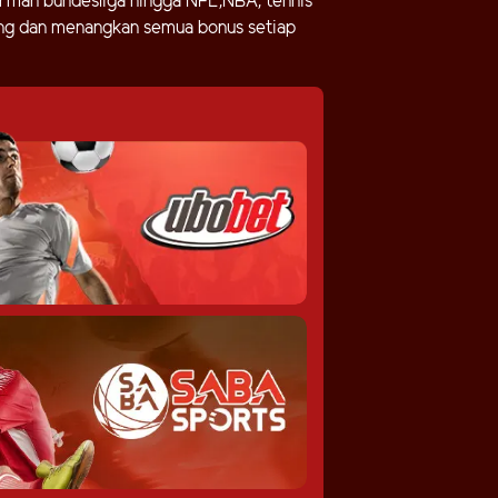
 german bundesliga hingga NFL,NBA, tennis
ming dan menangkan semua bonus setiap