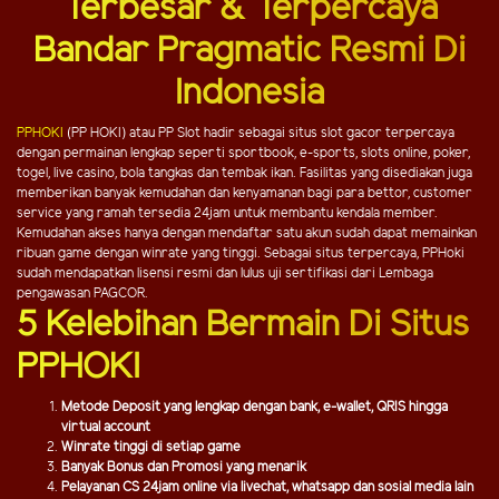
Terbesar & Terpercaya
Bandar Pragmatic Resmi Di
Indonesia
PPHOKI
(PP HOKI) atau PP Slot hadir sebagai situs slot gacor terpercaya
dengan permainan lengkap seperti sportbook, e-sports, slots online, poker,
togel, live casino, bola tangkas dan tembak ikan. Fasilitas yang disediakan juga
memberikan banyak kemudahan dan kenyamanan bagi para bettor, customer
service yang ramah tersedia 24jam untuk membantu kendala member.
Kemudahan akses hanya dengan mendaftar satu akun sudah dapat memainkan
ribuan game dengan winrate yang tinggi. Sebagai situs terpercaya, PPHoki
sudah mendapatkan lisensi resmi dan lulus uji sertifikasi dari Lembaga
pengawasan PAGCOR.
5 Kelebihan Bermain Di Situs
PPHOKI
Metode Deposit yang lengkap dengan bank, e-wallet, QRIS hingga
virtual account
Winrate tinggi di setiap game
Banyak Bonus dan Promosi yang menarik
Pelayanan CS 24jam online via livechat, whatsapp dan sosial media lain