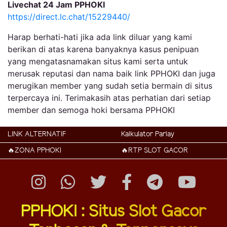
Livechat 24 Jam PPHOKI
https://direct.lc.chat/15229440/
Harap berhati-hati jika ada link diluar yang kami
berikan di atas karena banyaknya kasus penipuan
yang mengatasnamakan situs kami serta untuk
merusak reputasi dan nama baik link PPHOKI dan juga
merugikan member yang sudah setia bermain di situs
terpercaya ini. Terimakasih atas perhatian dari setiap
member dan semoga hoki bersama PPHOKI
LINK ALTERNATIF
Kalkulator Parlay
🔥ZONA PPHOKI
🔥RTP SLOT GACOR
PPHOKI : Situs Slot Gacor