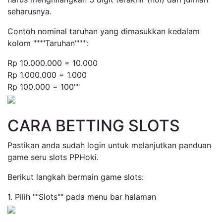
seharusnya.
Contoh nominal taruhan yang dimasukkan kedalam
kolom """"Taruhan"""":
Rp 10.000.000 = 10.000
Rp 1.000.000 = 1.000
Rp 100.000 = 100""
CARA BETTING SLOTS
Pastikan anda sudah login untuk melanjutkan panduan
game seru slots PPHoki.
Berikut langkah bermain game slots:
1. Pilih ""Slots"" pada menu bar halaman