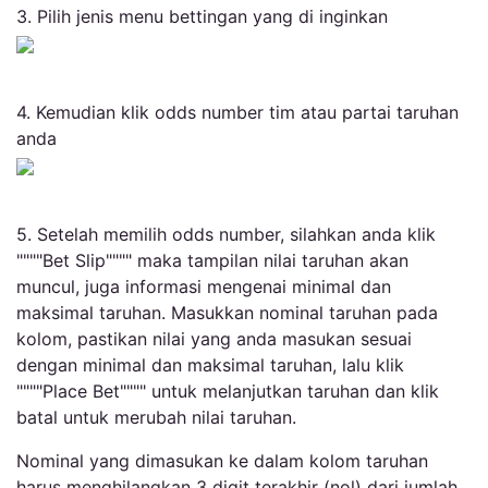
3. Pilih jenis menu bettingan yang di inginkan
4. Kemudian klik odds number tim atau partai taruhan
anda
5. Setelah memilih odds number, silahkan anda klik
""""Bet Slip"""" maka tampilan nilai taruhan akan
muncul, juga informasi mengenai minimal dan
maksimal taruhan. Masukkan nominal taruhan pada
kolom, pastikan nilai yang anda masukan sesuai
dengan minimal dan maksimal taruhan, lalu klik
""""Place Bet"""" untuk melanjutkan taruhan dan klik
batal untuk merubah nilai taruhan.
Nominal yang dimasukan ke dalam kolom taruhan
harus menghilangkan 3 digit terakhir (nol) dari jumlah