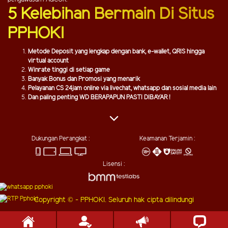
5 Kelebihan Bermain Di Situs
PPHOKI
Metode Deposit yang lengkap dengan bank, e-wallet, QRIS hingga
virtual account
Winrate tinggi di setiap game
Banyak Bonus dan Promosi yang menarik
Pelayanan CS 24jam online via livechat, whatsapp dan sosial media lain
Dan paling penting WD BERAPAPUN PASTI DIBAYAR !
Dukungan Perangkat :
Keamanan Terjamin :
Lisensi :
Copyright © - PPHOKI. Seluruh hak cipta dilindungi