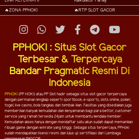
LINK ALTERNATIF
Kalkulator Parlay
🔥ZONA PPHOKI
🔥RTP SLOT GACOR
PPHOKI : Situs Slot Gacor
Terbesar & Terpercaya
Bandar Pragmatic Resmi Di
Indonesia
PPHOKI
(PP HOKI) atau PP Slot hadir sebagai situs slot gacor terpercaya
dengan permainan lengkap seperti sportbook, e-sports, slots online, poker,
togel, live casino, bola tangkas dan tembak ikan. Fasilitas yang disediakan juga
memberikan banyak kemudahan dan kenyamanan bagi para bettor, customer
service yang ramah tersedia 24jam untuk membantu kendala member.
Kemudahan akses hanya dengan mendaftar satu akun sudah dapat memainkan
ribuan game dengan winrate yang tinggi. Sebagai situs terpercaya, PPHoki
sudah mendapatkan lisensi resmi dan lulus uji sertifikasi dari Lembaga
pengawasan PAGCOR.