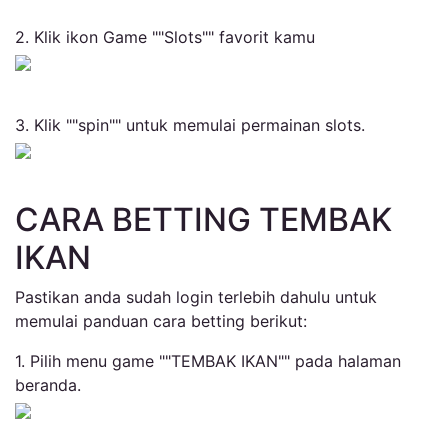
2. Klik ikon Game ""Slots"" favorit kamu
3. Klik ""spin"" untuk memulai permainan slots.
CARA BETTING TEMBAK
IKAN
Pastikan anda sudah login terlebih dahulu untuk
memulai panduan cara betting berikut:
1. Pilih menu game ""TEMBAK IKAN"" pada halaman
beranda.