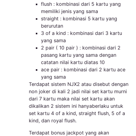
flush : kombinasi dari 5 kartu yang
memiliki jenis yang sama
straight : kombinasi 5 kartu yang
berurutan
3 of a kind : kombinasi dari 3 kartu
yang sama
2 pair ( 10 pair ) : kombinasi dari 2
pasang kartu yang sama dengan
catatan nilai kartu diatas 10
ace pair : kombinasi dari 2 kartu ace
yang sama
Terdapat sistem NJX2 atau disebut dengan
non joker di kali 2 jadi nilai set kartu murni
dari 7 kartu maka nilai set kartu akan
dikalikan 2 sistem ini hanyaberlaku untuk
set kartu 4 of a kind, straight flush, 5 of a
kind, dan royal flush.
Terdapat bonus jackpot yang akan