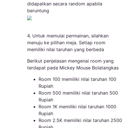
didapatkan secara random apabila
beruntung
4. Untuk memulai permainan, silahkan
menuju ke pilihan meja. Setiap room
memiliki nilai taruhan yang berbeda
Berikut penjelasan mengenai room yang
terdapat pada Mickey Mouse Bolatangkas
Room 100 memiliki nilai taruhan 100
Rupiah
Room 500 memiliki nilai taruhan 500
Rupiah
Room 1K memiliki nilai taruhan 1000
Rupiah
Room 2.5K memiliki nilai taruhan 2500
Rupiah