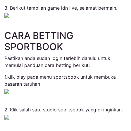
3. Berikut tampilan game idn live, selamat bermain.
CARA BETTING
SPORTBOOK
Pastikan anda sudah login terlebih dahulu untuk
memulai panduan cara betting berikut:
1.klik play pada menu sportsbook untuk membuka
pasaran taruhan
2. Klik salah satu studio sportsbook yang di inginkan.