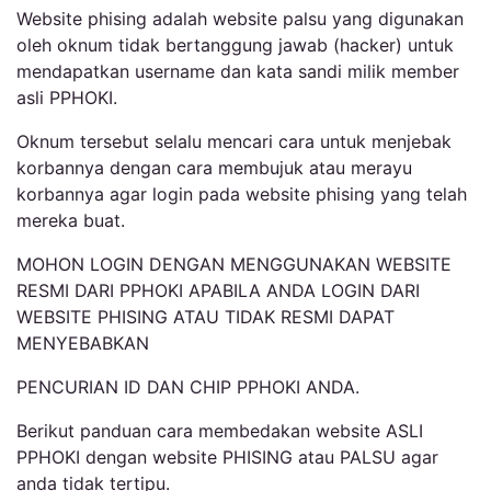
Website phising adalah website palsu yang digunakan
oleh oknum tidak bertanggung jawab (hacker) untuk
mendapatkan username dan kata sandi milik member
asli PPHOKI.
Oknum tersebut selalu mencari cara untuk menjebak
korbannya dengan cara membujuk atau merayu
korbannya agar login pada website phising yang telah
mereka buat.
MOHON LOGIN DENGAN MENGGUNAKAN WEBSITE
RESMI DARI PPHOKI APABILA ANDA LOGIN DARI
WEBSITE PHISING ATAU TIDAK RESMI DAPAT
MENYEBABKAN
PENCURIAN ID DAN CHIP PPHOKI ANDA.
Berikut panduan cara membedakan website ASLI
PPHOKI dengan website PHISING atau PALSU agar
anda tidak tertipu.