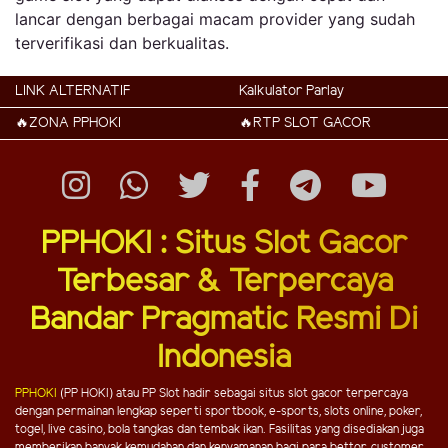
lancar dengan berbagai macam provider yang sudah
terverifikasi dan berkualitas.
LINK ALTERNATIF
Kalkulator Parlay
🔥ZONA PPHOKI
🔥RTP SLOT GACOR
PPHOKI : Situs Slot Gacor
Terbesar & Terpercaya
Bandar Pragmatic Resmi Di
Indonesia
PPHOKI
(PP HOKI) atau PP Slot hadir sebagai situs slot gacor terpercaya
dengan permainan lengkap seperti sportbook, e-sports, slots online, poker,
togel, live casino, bola tangkas dan tembak ikan. Fasilitas yang disediakan juga
memberikan banyak kemudahan dan kenyamanan bagi para bettor, customer