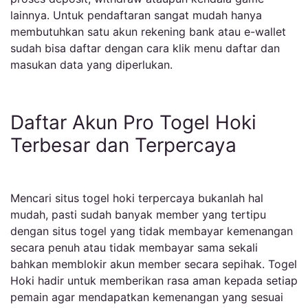
lainnya. Untuk pendaftaran sangat mudah hanya
membutuhkan satu akun rekening bank atau e-wallet
sudah bisa daftar dengan cara klik menu daftar dan
masukan data yang diperlukan.
Daftar Akun Pro Togel Hoki
Terbesar dan Terpercaya
Mencari situs togel hoki terpercaya bukanlah hal
mudah, pasti sudah banyak member yang tertipu
dengan situs togel yang tidak membayar kemenangan
secara penuh atau tidak membayar sama sekali
bahkan memblokir akun member secara sepihak. Togel
Hoki hadir untuk memberikan rasa aman kepada setiap
pemain agar mendapatkan kemenangan yang sesuai