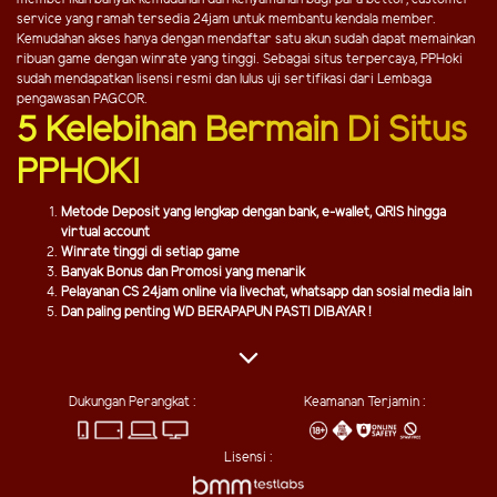
service yang ramah tersedia 24jam untuk membantu kendala member.
Kemudahan akses hanya dengan mendaftar satu akun sudah dapat memainkan
ribuan game dengan winrate yang tinggi. Sebagai situs terpercaya, PPHoki
sudah mendapatkan lisensi resmi dan lulus uji sertifikasi dari Lembaga
pengawasan PAGCOR.
5 Kelebihan Bermain Di Situs
PPHOKI
Metode Deposit yang lengkap dengan bank, e-wallet, QRIS hingga
virtual account
Winrate tinggi di setiap game
Banyak Bonus dan Promosi yang menarik
Pelayanan CS 24jam online via livechat, whatsapp dan sosial media lain
Dan paling penting WD BERAPAPUN PASTI DIBAYAR !
Dukungan Perangkat :
Keamanan Terjamin :
Lisensi :