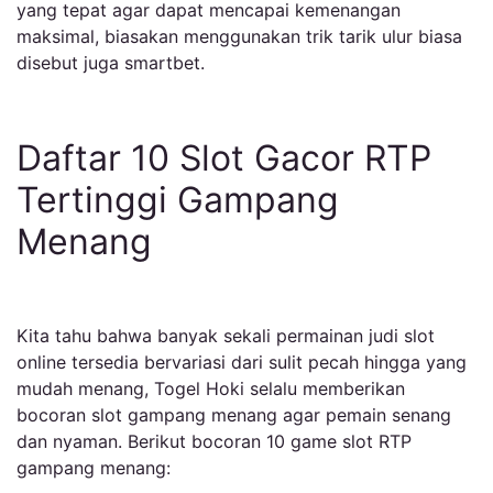
yang tepat agar dapat mencapai kemenangan
maksimal, biasakan menggunakan trik tarik ulur biasa
disebut juga smartbet.
Daftar 10 Slot Gacor RTP
Tertinggi Gampang
Menang
Kita tahu bahwa banyak sekali permainan judi slot
online tersedia bervariasi dari sulit pecah hingga yang
mudah menang, Togel Hoki selalu memberikan
bocoran slot gampang menang agar pemain senang
dan nyaman. Berikut bocoran 10 game slot RTP
gampang menang: