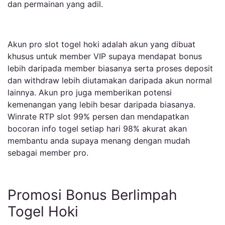
dan permainan yang adil.
Akun pro slot togel hoki adalah akun yang dibuat
khusus untuk member VIP supaya mendapat bonus
lebih daripada member biasanya serta proses deposit
dan withdraw lebih diutamakan daripada akun normal
lainnya. Akun pro juga memberikan potensi
kemenangan yang lebih besar daripada biasanya.
Winrate RTP slot 99% persen dan mendapatkan
bocoran info togel setiap hari 98% akurat akan
membantu anda supaya menang dengan mudah
sebagai member pro.
Promosi Bonus Berlimpah
Togel Hoki