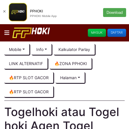
×
PPHOKI
Download
PPHOKI Mobile App
MASUK
DAFTAR
Mobile
Info
Kalkulator Parlay
LINK ALTERNATIF
🔥ZONA PPHOKI
🔥RTP SLOT GACOR
Halaman
🔥RTP SLOT GACOR
Togelhoki atau Togel
hoki Agen Togel