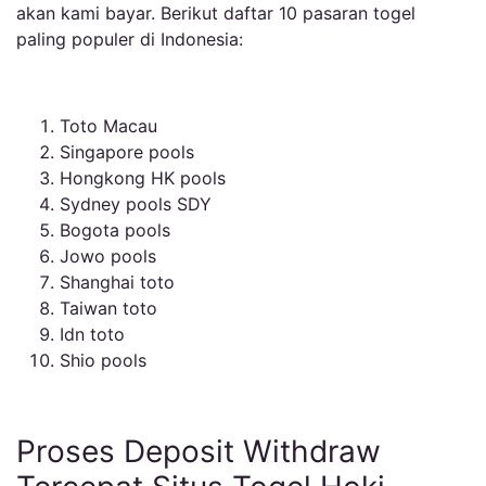
akan kami bayar. Berikut daftar 10 pasaran togel
paling populer di Indonesia:
Toto Macau
Singapore pools
Hongkong HK pools
Sydney pools SDY
Bogota pools
Jowo pools
Shanghai toto
Taiwan toto
Idn toto
Shio pools
Proses Deposit Withdraw