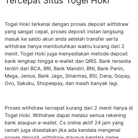
Tercepat Situs Togel Hoki
Togel Hoki terkenal dengan proses deposit withdraw
yang sangat cepat, proses deposit instan langsung
masuk ke saldo akun anda setelah transfer serta
withdraw hanya membutuhkan waktu kurang dari 2
menit. Togel Hoki juga menyediakan metode deposit
bank lengkap hingga e-wallet dan QRIS. Bank tersedia
terdiri dari BCA, BRI, Bank Mandiri, BNI, Bank Panin,
Mega, Jenius, Bank Jago, Sinarmas, BSI, Dana, Gopay,
Ovo, Sakuku, Shopeepay, dan masih banyak lagi.
Proses withdraw tercepat kurang dari 2 menit hanya di
Togel Hoki. Withdraw dapat melalui semua rekening
bank ataupun e-wallet. Cs online aktif 24 jam yang
ramah juga disediakan jika ada kendala mengenai
proses deposit, withdraw ataupun kendala game