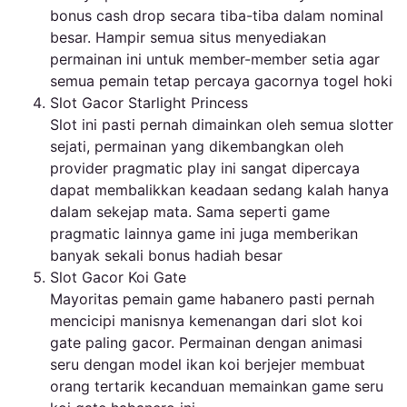
bonus cash drop secara tiba-tiba dalam nominal
besar. Hampir semua situs menyediakan
permainan ini untuk member-member setia agar
semua pemain tetap percaya gacornya togel hoki
Slot Gacor Starlight Princess
Slot ini pasti pernah dimainkan oleh semua slotter
sejati, permainan yang dikembangkan oleh
provider pragmatic play ini sangat dipercaya
dapat membalikkan keadaan sedang kalah hanya
dalam sekejap mata. Sama seperti game
pragmatic lainnya game ini juga memberikan
banyak sekali bonus hadiah besar
Slot Gacor Koi Gate
Mayoritas pemain game habanero pasti pernah
mencicipi manisnya kemenangan dari slot koi
gate paling gacor. Permainan dengan animasi
seru dengan model ikan koi berjejer membuat
orang tertarik kecanduan memainkan game seru