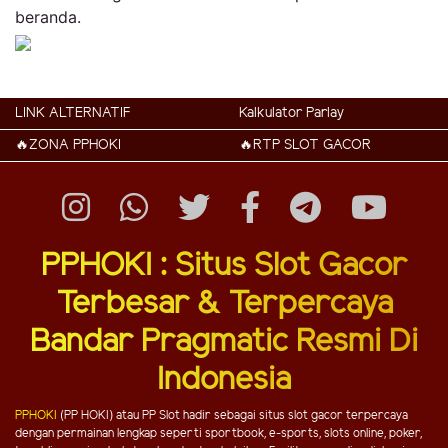
beranda.
LINK ALTERNATIF
Kalkulator Parlay
🔥ZONA PPHOKI
🔥RTP SLOT GACOR
PPHOKI : Situs Slot Gacor
Terbesar & Terpercaya
Bandar Pragmatic Resmi Di
Indonesia
PPHOKI
(PP HOKI) atau PP Slot hadir sebagai situs slot gacor terpercaya
dengan permainan lengkap seperti sportbook, e-sports, slots online, poker,