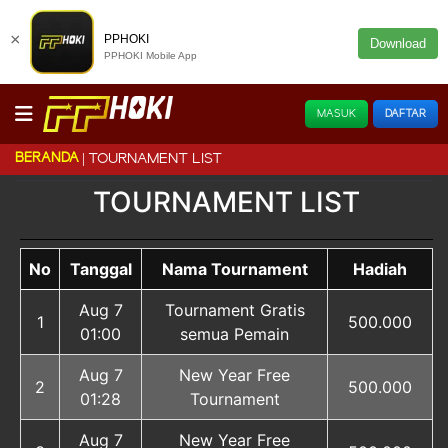
×
PPHOKI
Download
PPHOKI Mobile App
MASUK
DAFTAR
BERANDA
TOURNAMENT LIST
TOURNAMENT LIST
No
Tanggal
Nama Tournament
Hadiah
Aug 7
Tournament Gratis
1
500.000
01:00
semua Pemain
Aug 7
New Year Free
2
500.000
01:28
Tournament
Aug 7
New Year Free